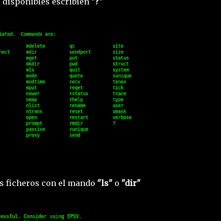
 disponibles escribien
"?"
os ficheros con el mando
"ls"
o
"dir"