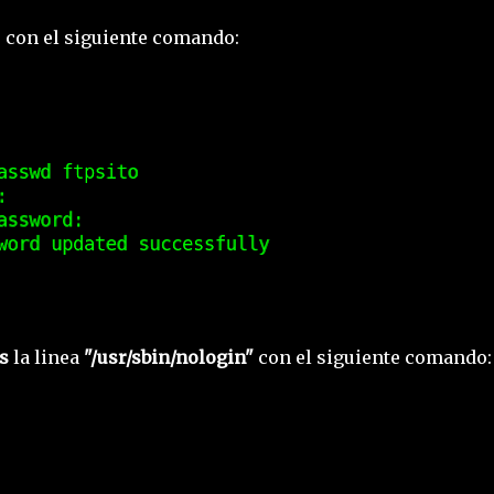
o con el siguiente comando:
s
la linea
"/usr/sbin/nologin"
con el siguiente comando: